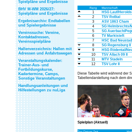
Spielpläne und Ergebnisse
Rang
Mannschaft
BHV M-WM 2026/27:
1
HSG Lauf/Herolds
Spielpläne und Ergebnisse
2
TSV Roßtal
Ergebnisarchiv: Endtabellen
3
ASV 1863 Cham
und Spielergebnisse
4
SG Helmbrechts/
5
SG Auerbach/Pegn
Vereinssuche: Vereine,
6
TV Marktsteft
Kontaktadressen,
7
HSC Bad Neustad
Vereinsspielpläne
8
SG Regensburg II
Hallenverzeichnis: Hallen mit
9
HSG Rödental/Neu
Adressen und Anfahrtswegen
10
TSV Allach 09 II
11
MTV Stadeln
Veranstaltungskalender:
12
TSV Lohr II
Trainer-Aus- und
Fortbildungskurse,
Diese Tabelle wird während der S
Kadertermine, Camps,
Tabellendarstellung nach dem dire
Sonstige Veranstaltungen
Handlungsanleitungen und
Hilfestellungen zu nuLiga
Spielplan (Aktuell)
Tag Datum Zeit
Hal