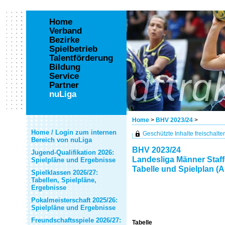
Home
Verband
Bezirke
Spielbetrieb
Talentförderung
Bildung
Service
Partner
nuLiga
Home
>
BHV 2023/24
>
Home / Login zum internen
Geschützte Inhalte freischalten 
Bereich von nuLiga
BHV 2023/24
Jugend-Qualifikation 2026:
Landesliga Männer Staff
Spielpläne und Ergebnisse
Tabelle und Spielplan (A
Spielklassen 2026/27:
Tabellen, Spielpläne,
Ergebnisse
Pokalmeisterschaft 2025/26:
Spielpläne und Ergebnisse
Freundschaftsspiele 2026/27:
Tabelle