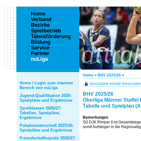
Home
Verband
Bezirke
Spielbetrieb
Talentförderung
Bildung
Service
Partner
nuLiga
Home
>
BHV 2025/26
>
Home / Login zum internen
Geschützte Inhalte freischalten 
Bereich von nuLiga
BHV 2025/26
Jugend-Qualifikation 2026:
Oberliga Männer Staffel
Spielpläne und Ergebnisse
Tabelle und Spielplan (A
Spielklassen 2026/27:
Tabellen, Spielpläne,
Ergebnisse
Bemerkungen
SG DJK Rimpar II ist Gesamtsiege
Pokalmeisterschaft 2025/26:
somit Aufsteiger in die Regionall
Spielpläne und Ergebnisse
Freundschaftsspiele 2026/27: