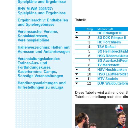
Spielpläne und Ergebnisse
BHV M-WM 2026/27:
Spielpläne und Ergebnisse
Ergebnisarchiv: Endtabellen
Tabelle
und Spielergebnisse
Rang
Mannschaft
Vereinssuche: Vereine,
1
HC Erlangen III
Kontaktadressen,
2
SG DJK Rimpar II
Vereinsspielpläne
3
HC Forchheim
4
TSV Roßtal
Hallenverzeichnis: Hallen mit
Adressen und Anfahrtswegen
5
SG Helmbrechts/
6
HSG Rödental/Neu
Veranstaltungskalender:
7
SG Auerbach/Pegn
Trainer-Aus- und
8
TV Marktsteft
Fortbildungskurse,
9
HSV Hochfranken
Kadertermine, Camps,
10
HSG Lauf/Herolds
Sonstige Veranstaltungen
11
MTV Stadeln
Handlungsanleitungen und
12
DJK Waldbüttelbrun
Hilfestellungen zu nuLiga
Diese Tabelle wird während der S
Tabellendarstellung nach dem dire