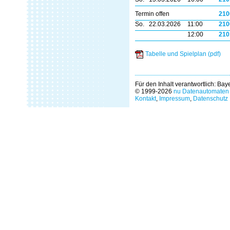
Termin offen
210
So.
22.03.2026
11:00
210
12:00
210
Tabelle und Spielplan (pdf)
Für den Inhalt verantwortlich: Ba
© 1999-2026
nu Datenautomaten 
Kontakt
,
Impressum
,
Datenschutz