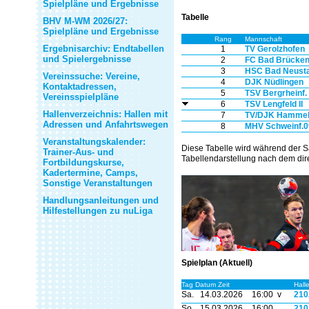
Spielpläne und Ergebnisse
Tabelle
BHV M-WM 2026/27:
Spielpläne und Ergebnisse
Rang
Mannschaft
Ergebnisarchiv: Endtabellen
1
TV Gerolzhofen
und Spielergebnisse
2
FC Bad Brücke
3
HSC Bad Neust
Vereinssuche: Vereine,
4
DJK Nüdlingen
Kontaktadressen,
5
TSV Bergrheinf.
Vereinsspielpläne
6
TSV Lengfeld II
Hallenverzeichnis: Hallen mit
7
TV/DJK Hammel
Adressen und Anfahrtswegen
8
MHV Schweinf.0
Veranstaltungskalender:
Diese Tabelle wird während der S
Trainer-Aus- und
Tabellendarstellung nach dem dire
Fortbildungskurse,
Kadertermine, Camps,
Sonstige Veranstaltungen
Handlungsanleitungen und
Hilfestellungen zu nuLiga
Spielplan (Aktuell)
Tag Datum Zeit
Hall
Sa.
14.03.2026
16:00 v
210
So.
15.03.2026
16:00
210