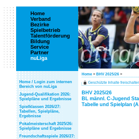
Home
Verband
Bezirke
Spielbetrieb
Talentförderung
Bildung
Service
Partner
nuLiga
Home
>
BHV 2025/26
>
Home / Login zum internen
Geschützte Inhalte freischalten 
Bereich von nuLiga
BHV 2025/26
Jugend-Qualifikation 2026:
BL männl. C-Jugend Sta
Spielpläne und Ergebnisse
Tabelle und Spielplan (A
Spielklassen 2026/27:
Tabellen, Spielpläne,
Ergebnisse
Pokalmeisterschaft 2025/26:
Spielpläne und Ergebnisse
Freundschaftsspiele 2026/27: