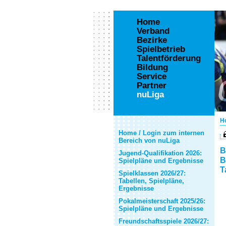
Home
Verband
Bezirke
Spielbetrieb
Talentförderung
Bildung
Service
Partner
nuLiga
H
Home / Login zum internen
Bereich von nuLiga
B
Jugend-Qualifikation 2026:
B
Spielpläne und Ergebnisse
T
Spielklassen 2026/27:
Tabellen, Spielpläne,
Ergebnisse
Pokalmeisterschaft 2025/26:
Spielpläne und Ergebnisse
Freundschaftsspiele 2026/27: