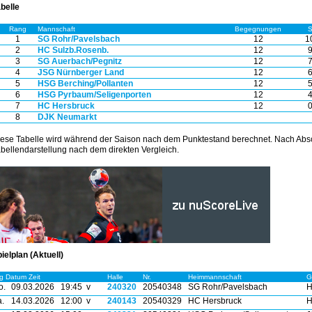
belle
Rang
Mannschaft
Begegnungen
1
SG Rohr/Pavelsbach
12
1
2
HC Sulzb.Rosenb.
12
3
SG Auerbach/Pegnitz
12
4
JSG Nürnberger Land
12
5
HSG Berching/Pollanten
12
6
HSG Pyrbaum/Seligenporten
12
7
HC Hersbruck
12
8
DJK Neumarkt
ese Tabelle wird während der Saison nach dem Punktestand berechnet. Nach Absc
bellendarstellung nach dem direkten Vergleich.
ielplan (Aktuell)
g Datum Zeit
Halle
Nr.
Heimmannschaft
G
o.
09.03.2026
19:45 v
240320
20540348
SG Rohr/Pavelsbach
H
.
14.03.2026
12:00 v
240143
20540329
HC Hersbruck
H