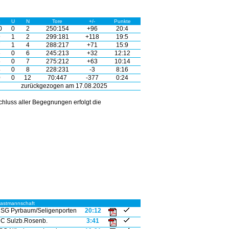
S
U
N
Tore
+/-
Punkte
0
0
2
250:154
+96
20:4
9
1
2
299:181
+118
19:5
7
1
4
288:217
+71
15:9
6
0
6
245:213
+32
12:12
5
0
7
275:212
+63
10:14
4
0
8
228:231
-3
8:16
0
0
12
70:447
-377
0:24
zurückgezogen am 17.08.2025
hluss aller Begegnungen erfolgt die
astmannschaft
SG Pyrbaum/Seligenporten
20:12
C Sulzb.Rosenb.
3:41