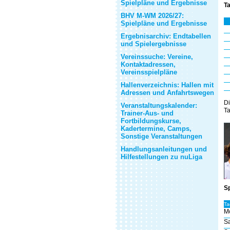
Spielpläne und Ergebnisse
Ta
BHV M-WM 2026/27:
Spielpläne und Ergebnisse
Ergebnisarchiv: Endtabellen
und Spielergebnisse
Vereinssuche: Vereine,
Kontaktadressen,
Vereinsspielpläne
Hallenverzeichnis: Hallen mit
Adressen und Anfahrtswegen
Di
Veranstaltungskalender:
Ta
Trainer-Aus- und
Fortbildungskurse,
Kadertermine, Camps,
Sonstige Veranstaltungen
Handlungsanleitungen und
Hilfestellungen zu nuLiga
Sp
Ta
M
Sa