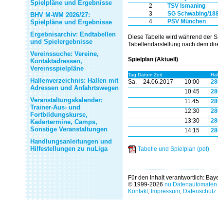
Spielpläne und Ergebnisse
2
TSV Ismaning
3
SG Schwabing/18
BHV M-WM 2026/27:
4
PSV München
Spielpläne und Ergebnisse
Ergebnisarchiv: Endtabellen
Diese Tabelle wird während der S
und Spielergebnisse
Tabellendarstellung nach dem dire
Vereinssuche: Vereine,
Spielplan (Aktuell)
Kontaktadressen,
Vereinsspielpläne
Tag Datum Zeit
Hal
Hallenverzeichnis: Hallen mit
Sa.
24.06.2017
10:00
28
Adressen und Anfahrtswegen
10:45
28
Veranstaltungskalender:
11:45
28
Trainer-Aus- und
12:30
28
Fortbildungskurse,
13:30
28
Kadertermine, Camps,
Sonstige Veranstaltungen
14:15
28
Handlungsanleitungen und
Hilfestellungen zu nuLiga
Tabelle und Spielplan (pdf)
Für den Inhalt verantwortlich: Ba
© 1999-2026
nu Datenautomaten 
Kontakt
,
Impressum
,
Datenschutz