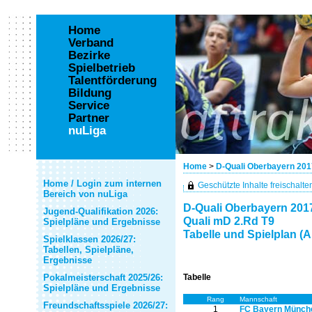
Home
Verband
Bezirke
Spielbetrieb
Talentförderung
Bildung
Service
Partner
nuLiga
Home
>
D-Quali Oberbayern 20
Home / Login zum internen
Geschützte Inhalte freischalten 
Bereich von nuLiga
D-Quali Oberbayern 201
Jugend-Qualifikation 2026:
Quali mD 2.Rd T9
Spielpläne und Ergebnisse
Tabelle und Spielplan (A
Spielklassen 2026/27:
Tabellen, Spielpläne,
Ergebnisse
Pokalmeisterschaft 2025/26:
Tabelle
Spielpläne und Ergebnisse
Rang
Mannschaft
Freundschaftsspiele 2026/27:
1
FC Bayern Münch