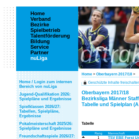
Home
Verband
Bezirke
Spielbetrieb
Talentförderung
Bildung
Service
Partner
nuLiga
Home
>
Oberbayern 2017/18
>
Home / Login zum internen
Geschützte Inhalte freischalten 
Bereich von nuLiga
Oberbayern 2017/18
Jugend-Qualifikation 2026:
Bezirksliga Männer Staff
Spielpläne und Ergebnisse
Tabelle und Spielplan (A
Spielklassen 2026/27:
Tabellen, Spielpläne,
Ergebnisse
Pokalmeisterschaft 2025/26:
Tabelle
Spielpläne und Ergebnisse
Rang
Mannschaft
Freundschaftsspiele 2026/27:
1
TSV EBE Forst Un