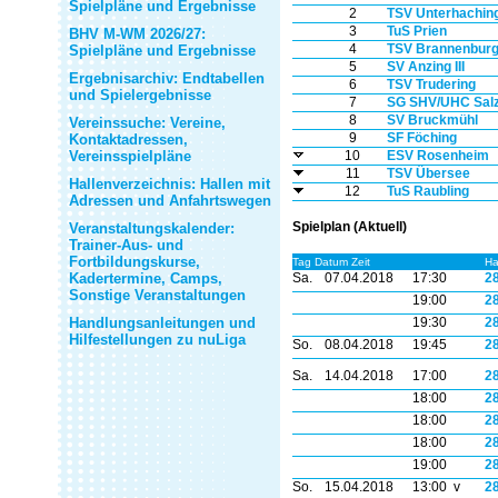
Spielpläne und Ergebnisse
2
TSV Unterhaching 
3
TuS Prien
BHV M-WM 2026/27:
4
TSV Brannenbur
Spielpläne und Ergebnisse
5
SV Anzing III
Ergebnisarchiv: Endtabellen
6
TSV Trudering
und Spielergebnisse
7
SG SHV/UHC Sal
8
SV Bruckmühl
Vereinssuche: Vereine,
9
SF Föching
Kontaktadressen,
Vereinsspielpläne
10
ESV Rosenheim
11
TSV Übersee
Hallenverzeichnis: Hallen mit
12
TuS Raubling
Adressen und Anfahrtswegen
Spielplan (Aktuell)
Veranstaltungskalender:
Trainer-Aus- und
Fortbildungskurse,
Tag Datum Zeit
Ha
Kadertermine, Camps,
Sa.
07.04.2018
17:30
2
Sonstige Veranstaltungen
19:00
2
Handlungsanleitungen und
19:30
2
Hilfestellungen zu nuLiga
So.
08.04.2018
19:45
2
Sa.
14.04.2018
17:00
2
18:00
2
18:00
2
18:00
2
19:00
2
So.
15.04.2018
13:00 v
2