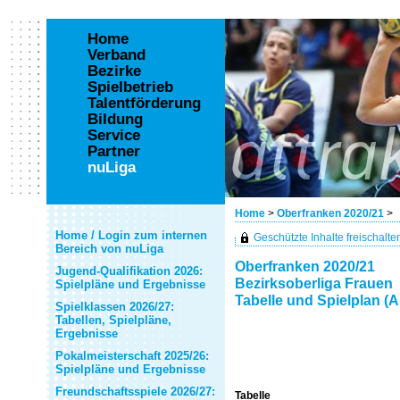
Home
Verband
Bezirke
Spielbetrieb
Talentförderung
Bildung
Service
Partner
nuLiga
Home
>
Oberfranken 2020/21
>
Home / Login zum internen
Geschützte Inhalte freischalten 
Bereich von nuLiga
Oberfranken 2020/21
Jugend-Qualifikation 2026:
Bezirksoberliga Frauen
Spielpläne und Ergebnisse
Tabelle und Spielplan (A
Spielklassen 2026/27:
Tabellen, Spielpläne,
Ergebnisse
Pokalmeisterschaft 2025/26:
Spielpläne und Ergebnisse
Freundschaftsspiele 2026/27:
Tabelle