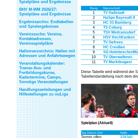
Spielpläne und Ergebnisse
Rang
Mannschaft
BHV M-WM 2026/27:
1
TV Hallstadt
Spielpläne und Ergebnisse
2
HaSpo Bayreuth II
Ergebnisarchiv: Endtabellen
3
HC 03 Bamberg
und Spielergebnisse
4
TS Coburg
5
TSV Weitramsdorf
Vereinssuche: Vereine,
6
HSV Hochfranken
Kontaktadressen,
7
TV Gefrees
Vereinsspielpläne
8
HC Creußen
Hallenverzeichnis: Hallen mit
9
SG Helmbrechts/Mü
Adressen und Anfahrtswegen
10
TV Oberwallenst.
11
TV Marktleugast
Veranstaltungskalender:
Trainer-Aus- und
Diese Tabelle wird während der S
Fortbildungskurse,
Tabellendarstellung nach dem dire
Kadertermine, Camps,
Sonstige Veranstaltungen
Handlungsanleitungen und
Hilfestellungen zu nuLiga
Spielplan (Aktuell)
Tag Datum Zeit
Halle
Termin offen
220341