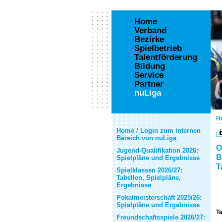
Home
Verband
Bezirke
Spielbetrieb
Talentförderung
Bildung
Service
Partner
nuLiga
H
Home / Login zum internen
Bereich von nuLiga
O
Jugend-Qualifikation 2026:
B
Spielpläne und Ergebnisse
T
Spielklassen 2026/27:
Tabellen, Spielpläne,
Ergebnisse
Pokalmeisterschaft 2025/26:
Spielpläne und Ergebnisse
Ta
Freundschaftsspiele 2026/27: