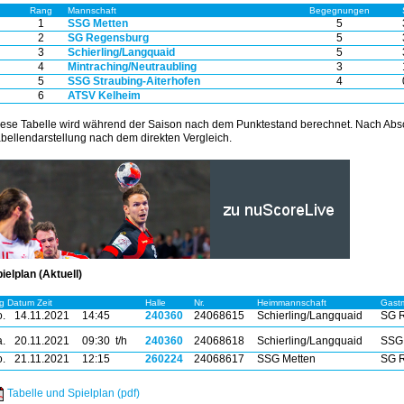
Rang
Mannschaft
Begegnungen
1
SSG Metten
5
2
SG Regensburg
5
3
Schierling/Langquaid
5
4
Mintraching/Neutraubling
3
5
SSG Straubing-Aiterhofen
4
6
ATSV Kelheim
ese Tabelle wird während der Saison nach dem Punktestand berechnet. Nach Absc
bellendarstellung nach dem direkten Vergleich.
ielplan (Aktuell)
g Datum Zeit
Halle
Nr.
Heimmannschaft
Gast
.
14.11.2021
14:45
240360
24068615
Schierling/Langquaid
SG 
.
20.11.2021
09:30 t/h
240360
24068618
Schierling/Langquaid
SSG 
.
21.11.2021
12:15
260224
24068617
SSG Metten
SG 
Tabelle und Spielplan (pdf)