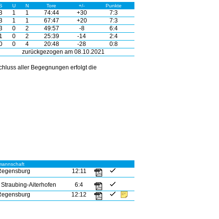
S
U
N
Tore
+/-
Punkte
3
1
1
74:44
+30
7:3
3
1
1
67:47
+20
7:3
3
0
2
49:57
-8
6:4
1
0
2
25:39
-14
2:4
0
0
4
20:48
-28
0:8
zurückgezogen am 08.10.2021
hluss aller Begegnungen erfolgt die
mannschaft
Regensburg
12:11
Straubing-Aiterhofen
6:4
Regensburg
12:12