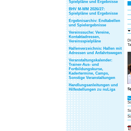
Spielpläne und Ergebnisse
BHV M-WM 2026/27:
Spielpläne und Ergebnisse
Ergebnisarchiv: Endtabellen
und Spielergebnisse
Vereinssuche: Vereine,
Kontaktadressen,
Di
Vereinsspielpläne
Ta
Hallenverzeichnis: Hallen mit
Adressen und Anfahrtswegen
Veranstaltungskalender:
Trainer-Aus- und
Fortbildungskurse,
Kadertermine, Camps,
Sonstige Veranstaltungen
Handlungsanleitungen und
Sp
Hilfestellungen zu nuLiga
Ta
So
Sa
So