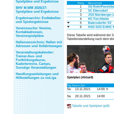
Spielpläne und Ergebnisse
Rang
Mannschaft
1
SG Rohr/Pavelsb
BHV M-WM 2026/27:
2
SC Eltersdorf
Spielpläne und Ergebnisse
3
JSG Nürnberger 
Ergebnisarchiv: Endtabellen
4
HC Forchheim
und Spielergebnisse
5
Baiersdorfer SV
6
HSG SGS Erl/HC N
Vereinssuche: Vereine,
Kontaktadressen,
Diese Tabelle wird während der S
Vereinsspielpläne
Tabellendarstellung nach dem dire
Hallenverzeichnis: Hallen mit
Adressen und Anfahrtswegen
Veranstaltungskalender:
Trainer-Aus- und
Fortbildungskurse,
Kadertermine, Camps,
Sonstige Veranstaltungen
Handlungsanleitungen und
Spielplan (Aktuell)
Hilfestellungen zu nuLiga
Tag Datum Zeit
Sa.
13.11.2021
14:00 h
Sa.
20.11.2021
14:00
Tabelle und Spielplan (pdf)