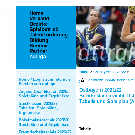
Home
Verband
Bezirke
Spielbetrieb
Talentförderung
Bildung
Service
Partner
nuLiga
Home
>
Ostbayern 2021/22
>
Home / Login zum internen
Geschützte Inhalte freischalten 
Bereich von nuLiga
Ostbayern 2021/22
Jugend-Qualifikation 2026:
Bezirksklasse weibl. D-
Spielpläne und Ergebnisse
Tabelle und Spielplan (A
Spielklassen 2026/27:
Tabellen, Spielpläne,
Ergebnisse
Pokalmeisterschaft 2025/26:
Spielpläne und Ergebnisse
Tabelle
Freundschaftsspiele 2026/27: