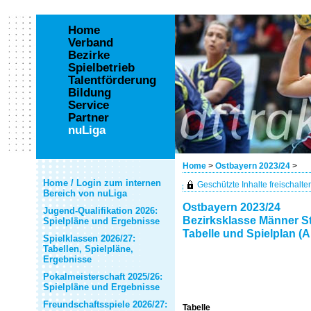
Home
Verband
Bezirke
Spielbetrieb
Talentförderung
Bildung
Service
Partner
nuLiga
Home
>
Ostbayern 2023/24
>
Home / Login zum internen
Geschützte Inhalte freischalten 
Bereich von nuLiga
Ostbayern 2023/24
Jugend-Qualifikation 2026:
Bezirksklasse Männer St
Spielpläne und Ergebnisse
Tabelle und Spielplan (A
Spielklassen 2026/27:
Tabellen, Spielpläne,
Ergebnisse
Pokalmeisterschaft 2025/26:
Spielpläne und Ergebnisse
Freundschaftsspiele 2026/27:
Tabelle