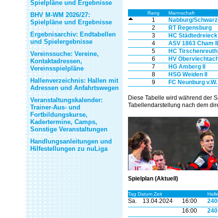
Spielpläne und Ergebnisse
Rang
Mannschaft
BHV M-WM 2026/27:
1
Nabburg/Schwarze
Spielpläne und Ergebnisse
2
RT Regensburg
Ergebnisarchiv: Endtabellen
3
HC Städtedreieck
und Spielergebnisse
4
ASV 1863 Cham II
5
HC Tirschenreuth
Vereinssuche: Vereine,
6
HV Oberviechtach 
Kontaktadressen,
7
HG Amberg II
Vereinsspielpläne
8
HSG Weiden II
Hallenverzeichnis: Hallen mit
9
FC Neunburg v.W.
Adressen und Anfahrtswegen
Diese Tabelle wird während der S
Veranstaltungskalender:
Tabellendarstellung nach dem dire
Trainer-Aus- und
Fortbildungskurse,
Kadertermine, Camps,
Sonstige Veranstaltungen
Handlungsanleitungen und
Hilfestellungen zu nuLiga
Spielplan (Aktuell)
Tag Datum Zeit
Hall
Sa.
13.04.2024
16:00
240
16:00
240