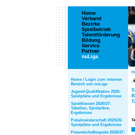
Home
Verband
Bezirke
Spielbetrieb
Talentförderung
Bildung
Service
Partner
nuLiga
H
Home / Login zum internen
Bereich von nuLiga
S
Jugend-Qualifikation 2026:
B
Spielpläne und Ergebnisse
T
Spielklassen 2026/27:
Tabellen, Spielpläne,
Ergebnisse
Pokalmeisterschaft 2025/26:
Ta
Spielpläne und Ergebnisse
Freundschaftsspiele 2026/27: