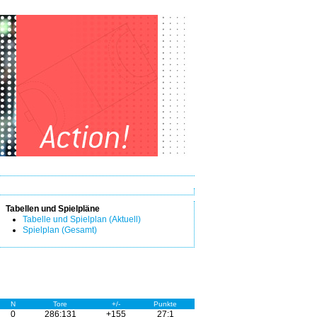
Tabellen und Spielpläne
Tabelle und Spielplan (Aktuell)
Spielplan (Gesamt)
N
Tore
+/-
Punkte
0
286:131
+155
27:1