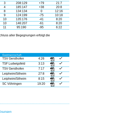
3
208:129
+79
21:7
4
185:147
+38
20:8
8
134:134
0
12:16
9
124:199
-75
10:18
10
135:176
-41
8:20
10
146:207
-61
8:20
11
95:190
-95
6:22
hluss aller Begegnungen erfolgt die
Gastmannschaft
TSV Gersthofen
4:26
TSF Ludwigsfeld
3:13
TSV Gersthofen
7:17
Leipheim/Silheim
27:8
Leipheim/Silheim
8:15
SC Vöhringen
19:20
lösungen