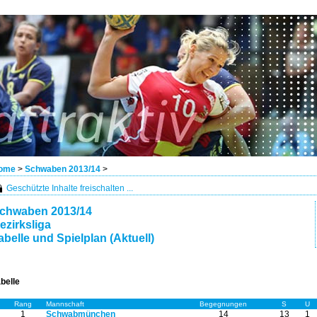
ome
>
Schwaben 2013/14
>
Geschützte Inhalte freischalten ...
chwaben 2013/14
ezirksliga
abelle und Spielplan (Aktuell)
belle
Rang
Mannschaft
Begegnungen
S
U
1
Schwabmünchen
14
13
1