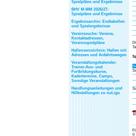
Spielpläne und Ergebnisse
BHV M-WM 2026/27:
Spielpläne und Ergebnisse
Ergebnisarchiv: Endtabellen
und Spielergebnisse
Vereinssuche: Vereine,
Kontaktadressen,
Vereinsspielpläne
Di
Ta
Hallenverzeichnis: Hallen mit
Adressen und Anfahrtswegen
Sp
Veranstaltungskalender:
Ta
Trainer-Aus- und
Sa
Fortbildungskurse,
Kadertermine, Camps,
Sonstige Veranstaltungen
Handlungsanleitungen und
So
Hilfestellungen zu nuLiga
Fü
©