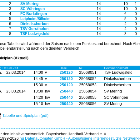
2
SV Mering
14
10
1
3
SC Vöhringen
14
10
0
4
FC Burlafingen
14
6
0
5
Leipheim/Silheim
14
5
0
6
Dinkelscherben
14
4
0
7
TSV Gersthofen
14
4
0
8
TSF Ludwigsfeld
14
3
0
ese Tabelle wird während der Saison nach dem Punktestand berechnet. Nach Absc
bellendarstellung nach dem direkten Vergleich.
ielplan (Aktuell)
g Datum Zeit
Halle
Nr.
Heimmannschaft
.
22.03.2014
14:00 v
250120
25068051
TSF Ludwigsfeld
14:45 v
250120
25068052
Dinkelscherben
15:30 v
250120
25068053
Dinkelscherben
.
23.03.2014
13:30 h/v
250440
25068054
SV Mering
14:20 h/v
250440
25068055
SC Vöhringen
15:10 h/v
250440
25068056
SV Mering
Tabelle und Spielplan (pdf)
r den Inhalt verantwortlich: Bayerischer Handball-Verband e. V.
 1999-2026
nu Datenautomaten GmbH - Automatisierte internetgestützte Netzwerk