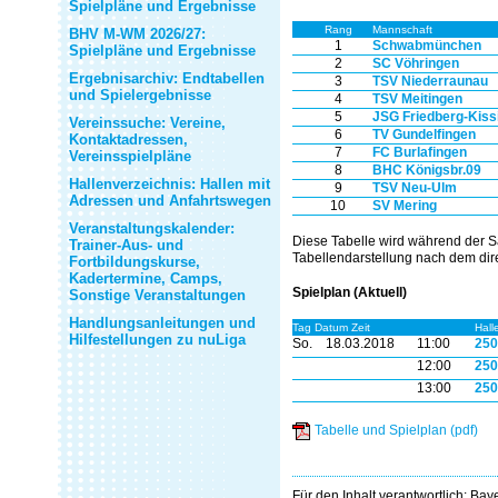
Spielpläne und Ergebnisse
Rang
Mannschaft
BHV M-WM 2026/27:
1
Schwabmünchen
Spielpläne und Ergebnisse
2
SC Vöhringen
Ergebnisarchiv: Endtabellen
3
TSV Niederraunau
und Spielergebnisse
4
TSV Meitingen
5
JSG Friedberg-Kiss
Vereinssuche: Vereine,
6
TV Gundelfingen
Kontaktadressen,
7
FC Burlafingen
Vereinsspielpläne
8
BHC Königsbr.09
Hallenverzeichnis: Hallen mit
9
TSV Neu-Ulm
Adressen und Anfahrtswegen
10
SV Mering
Veranstaltungskalender:
Diese Tabelle wird während der S
Trainer-Aus- und
Tabellendarstellung nach dem dire
Fortbildungskurse,
Kadertermine, Camps,
Spielplan (Aktuell)
Sonstige Veranstaltungen
Handlungsanleitungen und
Tag Datum Zeit
Hall
Hilfestellungen zu nuLiga
So.
18.03.2018
11:00
250
12:00
250
13:00
250
Tabelle und Spielplan (pdf)
Für den Inhalt verantwortlich: Ba