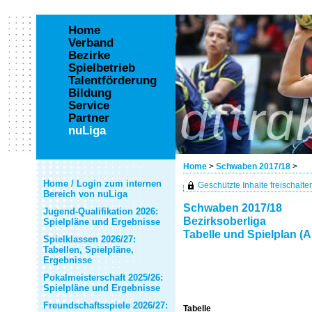
Home
Verband
Bezirke
Spielbetrieb
Talentförderung
Bildung
Service
Partner
nuLiga
Home
>
Schwaben 2017/18
>
Home / Login zum internen
Geschützte Inhalte freischalten 
Bereich von nuLiga
Schwaben 2017/18
Jugend-Qualifikation 2026:
Bezirksoberliga
Spielpläne und Ergebnisse
Tabelle und Spielplan (A
Spielklassen 2026/27:
Tabellen, Spielpläne,
Ergebnisse
Pokalmeisterschaft 2025/26:
Spielpläne und Ergebnisse
Freundschaftsspiele 2026/27:
Tabelle