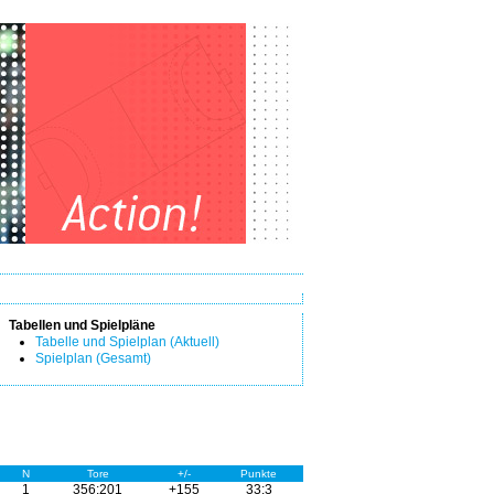
Tabellen und Spielpläne
Tabelle und Spielplan (Aktuell)
Spielplan (Gesamt)
N
Tore
+/-
Punkte
1
356:201
+155
33:3