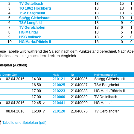
2
TV Dettelbach
18
15
1
3
TG 1862 Höchberg
18
13
1
4
TSV Bergrheinf.
18
10
2
5
SpVgg Giebelstadt
18
10
1
6
TSV Lengfeld
18
9
0
7
TV Gerolzhofen
18
6
1
8
HG Maintal
18
5
1
9
HSG Volkach
18
2
0
10
HG Markt/Rödels II
18
0
0
ese Tabelle wird während der Saison nach dem Punktestand berechnet. Nach Absc
bellendarstellung nach dem direkten Vergleich.
ielplan (Aktuell)
g Datum Zeit
Halle
Nr.
Heimmannschaft
.
02.04.2016
14:30
210121
21040086
SpVgg Giebelstadt
16:50
210025
21040087
TSV Bergrheinf.
17:00
210223
21040088
HG Markt/Rödels II
17:00
210060
21040089
TV Dettelbach
.
03.04.2016
12:45 v
210441
21040090
HG Maintal
.
08.04.2016
16:30 v
210120
21040075
TV Gerolzhofen
Tabelle und Spielplan (pdf)