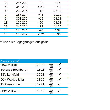
2
286:208
+78
31:5
4
352:212
+140
27:9
6
299:235
+64
22:14
7
287:214
+73
21:15
9
301:279
+22
18:18
11
179:229
-50
13:23
12
240:324
-84
11:25
16
188:284
-96
4:32
18
130:432
-302
0:36
hluss aller Begegnungen erfolgt die
Gastmannschaft
HSG Volkach
20:14
TG 1862 Höchberg
18:11
TSV Lengfeld
16:23
DJK Waldbüttelbr
13:16
TV Gerolzhofen
17:21
HSG Volkach
13:10