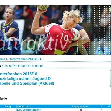
ome
>
Unterfranken 2015/16
>
Geschützte Inhalte freischalten ...
nterfranken 2015/16
ezirksliga männl. Jugend D
abelle und Spielplan (Aktuell)
belle
Rang
Mannschaft
Begegnungen
S
U
1
DJK Waldbüttelbr
18
16
1