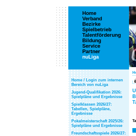
Home
Verband
Bezirke
Spielbetrieb
Talentförderung
Bildung
Service
Partner
nuLiga
H
Home / Login zum internen
Bereich von nuLiga
U
Jugend-Qualifikation 2026:
B
Spielpläne und Ergebnisse
T
Spielklassen 2026/27:
Tabellen, Spielpläne,
Ergebnisse
Pokalmeisterschaft 2025/26:
Ta
Spielpläne und Ergebnisse
Freundschaftsspiele 2026/27: