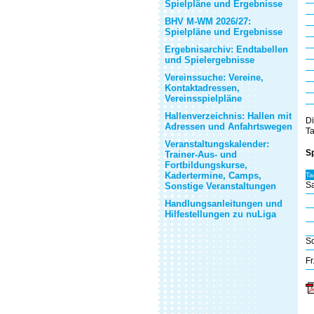
Spielpläne und Ergebnisse
BHV M-WM 2026/27:
Spielpläne und Ergebnisse
Ergebnisarchiv: Endtabellen
und Spielergebnisse
Vereinssuche: Vereine,
Kontaktadressen,
Vereinsspielpläne
Hallenverzeichnis: Hallen mit
Di
Adressen und Anfahrtswegen
Ta
Veranstaltungskalender:
Sp
Trainer-Aus- und
Fortbildungskurse,
Kadertermine, Camps,
Ta
Sa
Sonstige Veranstaltungen
Handlungsanleitungen und
Hilfestellungen zu nuLiga
So
Fr