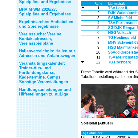
Spielpläne und Ergebnisse
Rang
Mannschaft
1
TSV Lohr II
BHV M-WM 2026/27:
2
DJK Waldbüttelbr
Spielpläne und Ergebnisse
3
SV Michelfeld
Ergebnisarchiv: Endtabellen
4
TSV Partenstein
und Spielergebnisse
5
SG DJK Rimpar II
6
HSG Volkach
Vereinssuche: Vereine,
7
TG Heidingsfeld
Kontaktadressen,
8
MHV Schweinf.0
Vereinsspielpläne
9
HSG Mainfranke
Hallenverzeichnis: Hallen mit
10
SpVgg Giebelsta
Adressen und Anfahrtswegen
11
TSV Mellrichstad
12
TG Höchberg
Veranstaltungskalender:
Trainer-Aus- und
Diese Tabelle wird während der S
Fortbildungskurse,
Tabellendarstellung nach dem dire
Kadertermine, Camps,
Sonstige Veranstaltungen
Handlungsanleitungen und
Hilfestellungen zu nuLiga
Spielplan (Aktuell)
Tag Datum Zeit
Di.
18.04.2023
20:00 v