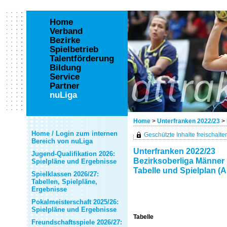
Home
Verband
Bezirke
Spielbetrieb
Talentförderung
Bildung
Service
Partner
nuLiga
Home
>
Unterfranken 2022/23
>
Home / Login zum internen
Geschützte Inhalte freischalten 
Bereich von nuLiga
Unterfranken 2022/23
Jugend-Qualifikation 2026:
Bezirksoberliga Männer
Spielpläne und Ergebnisse
Tabelle und Spielplan (A
Spielklassen 2026/27:
Tabellen, Spielpläne,
Ergebnisse
Pokalmeisterschaft 2025/26:
Spielpläne und Ergebnisse
Tabelle
Freundschaftsspiele 2026/27: