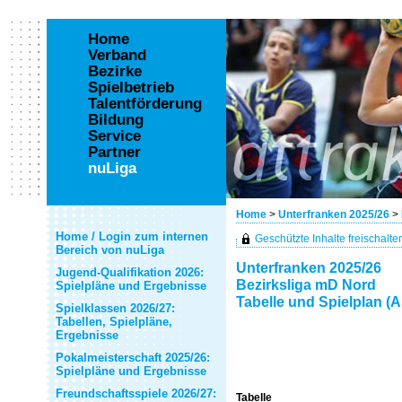
Home
Verband
Bezirke
Spielbetrieb
Talentförderung
Bildung
Service
Partner
nuLiga
Home
>
Unterfranken 2025/26
>
Home / Login zum internen
Geschützte Inhalte freischalten 
Bereich von nuLiga
Unterfranken 2025/26
Jugend-Qualifikation 2026:
Bezirksliga mD Nord
Spielpläne und Ergebnisse
Tabelle und Spielplan (A
Spielklassen 2026/27:
Tabellen, Spielpläne,
Ergebnisse
Pokalmeisterschaft 2025/26:
Spielpläne und Ergebnisse
Freundschaftsspiele 2026/27:
Tabelle